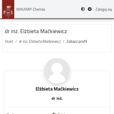
Przejdź do głównej zawartości
WIKAMP Chemia
Zaloguj się
dr inż. Elżbieta Maćkiewicz
Start
dr inż. Elżbieta Maćkiewicz
Zobacz profil
Główne bloki treści
Elżbieta Maćkiewicz
dr inż.