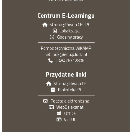
Centrum E-Learningu
Strona główna CEL PŁ
Lokalizacja
Godziny pracy
Pomoc techniczna WIKAMP
bok@edu.p.lodz.pl
+48426312806
Przydatne linki
Strona główna PŁ
Biblioteka PŁ
Poczta elektroniczna
WebDziekanat
Office
VirTUL