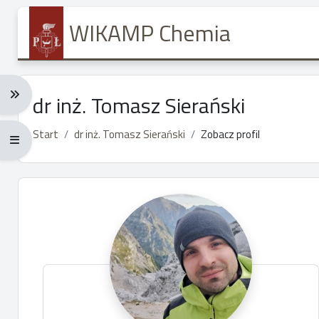
Przejdź do głównej zawartości
WIKAMP Chemia
Rozwiń menu nawigacji: Ctrl + Alt + →
dr inż. Tomasz Sierański
Start
dr inż. Tomasz Sierański
Zobacz profil
Rozwiń menu pełnoekranowe: Ctrl + Alt + f
Główne bloki treści