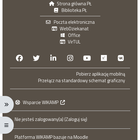
Strona główna PŁ
Biblioteka PŁ
Poczta elektroniczna
WebDziekanat
Office
VirTUL
Facebook
Twitter
Linkedin
Instagram
Youtube
Researchga
VK.c
Pobierz aplikację mobilną
Przełącz na standardowy schemat graficzny
Wsparcie WIKAMP
Rozwiń menu nawigacji: Ctrl + Alt + →
Nie jesteś zalogowany(a) (
Zaloguj się
)
Rozwiń menu pełnoekranowe: Ctrl + Alt + f
Platforma WIKAMP bazuje na
Moodle