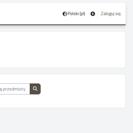
Polski ‎(pl)‎
Zaloguj się
przedmioty wg nazwy, opisu lub prowadzącego
Przeszukaj przedmioty wg nazwy, opisu lub prowa