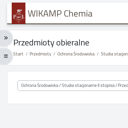
Przejdź do głównej zawartości
WIKAMP Chemia
Rozwiń menu nawigacji: Ctrl + Alt + →
Przedmioty obieralne
Start
Przedmioty
Ochrona Środowiska
Studia stacjon
Rozwiń menu pełnoekranowe: Ctrl + Alt + f
Kategorie przedmiotów